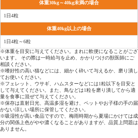
体重30kg～40kg未満の場合
1日4粒
体重40kg以上の場合
1日4粒～6粒
※体重を目安に与えてください。まれに軟便になることがござ
います。 その際は一時給与を止め、かかりつけの獣医師にご
相談ください。
※嗜好性の高い猫などには、細かく砕いて与えるか、磨り潰し
てお使いください。
※フェレット、ウサギ、ハムスターなどには1粒以下を目安と
して与えてください。また、鳥などは1粒を磨り潰してから適
量を食事に混ぜて与えてください。
※保存は直射日光、高温多湿を避け、ペットやお子様の手の届
かない涼しい場所に保管してください。
※吸湿性が高い食品ですので、梅雨時期から夏場にかけては成
分の関係上色がやや濃くなることがありますが、品質上問題は
ありません。