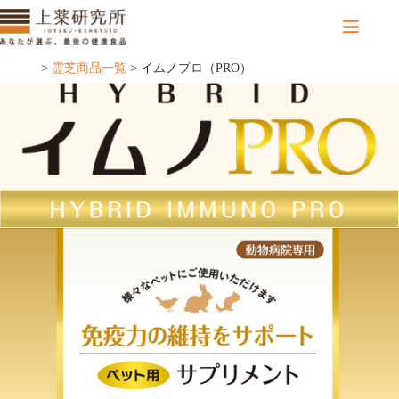
コ
ン
テ
ン
>
霊芝商品一覧
>
イムノプロ（PRO）
ツ
へ
ス
キ
ッ
プ