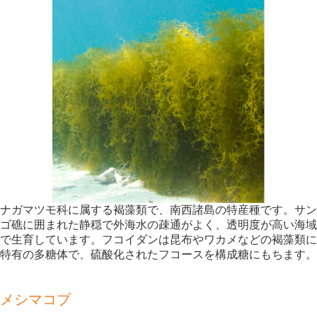
ナガマツモ科に属する褐藻類で、南西諸島の特産種です。サン
ゴ礁に囲まれた静穏で外海水の疎通がよく、透明度が高い海域
で生育しています。フコイダンは昆布やワカメなどの褐藻類に
特有の多糖体で、硫酸化されたフコースを構成糖にもちます。
メシマコブ