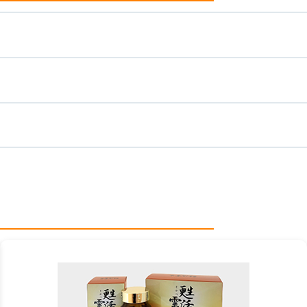
カ
ラ
ム
リ
ン