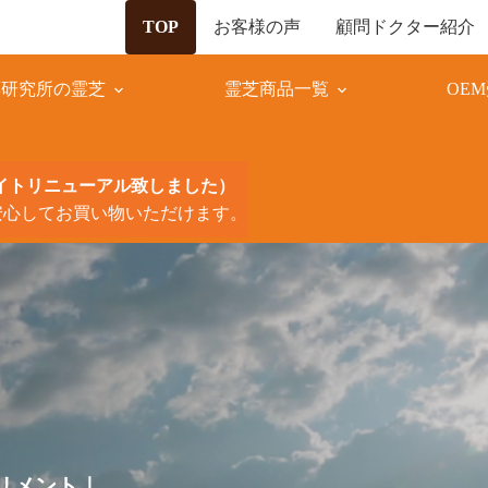
お客様の声
顧問ドクター紹介
TOP
薬研究所の霊芝
霊芝商品一覧
OE
サイトリニューアル致しました）
安心してお買い物いただけます。
リメント｜
リメント｜
リメント｜
リメント｜
リメント｜