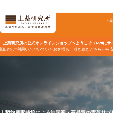
コ
ン
テ
ン
上
ツ
へ
ス
キ
上薬研究所の公式オンラインショップへようこそ（6/28に
ッ
旧LPをご利用いただいていたお客様も、引き続きこちらから
プ
｜契約農家栽培による純国産・高品質の霊芝サプ
｜契約農家栽培による純国産・高品質の霊芝サプ
｜契約農家栽培による純国産・高品質の霊芝サプ
｜契約農家栽培による純国産・高品質の霊芝サプ
｜契約農家栽培による純国産・高品質の霊芝サプ