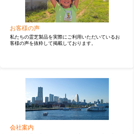
ク
お客様の声
私たちの霊芝製品を実際にご利用いただいているお
客様の声を抜粋して掲載しております。
カ
ラ
ム
リ
ン
ク
会社案内