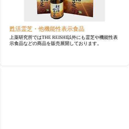
ク
甦活霊芝・他機能性表示食品
上薬研究所ではTHE REISHI以外にも霊芝や機能性表
示食品などの商品を販売展開しております。
カ
ラ
ム
リ
ン
ク