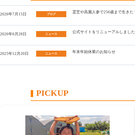
霊芝や高麗人参で256歳まで生き
2026年7月15日
ブログ
公式サイトをリニューアルしました
2026年6月28日
ニュース
年末年始休業のお知らせ
2025年12月20日
ニュース
PICKUP
カ
ラ
ム
リ
ン