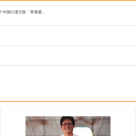
た？中国の漢方医「李青曇」
カ
ラ
ム
リ
ン