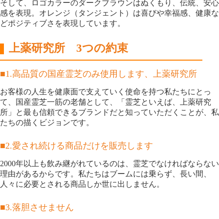
そして、ロゴカラーのダークブラウンはぬくもり、伝統、安心
感を表現。オレンジ（タンジェント）は喜びや幸福感、健康な
どポジティブさを表現しています。
上薬研究所 3つの約束
■1.高品質の国産霊芝のみ使用します、上薬研究所
お客様の人生を健康面で支えていく使命を持つ私たちにとっ
て、国産霊芝一筋の老舗として、「霊芝といえば、上薬研究
所」と最も信頼できるブランドだと知っていただくことが、私
たちの描くビジョンです。
■2.愛され続ける商品だけを販売します
2000年以上も飲み継がれているのは、霊芝でなければならない
理由があるからです。私たちはブームには乗らず、長い間、
人々に必要とされる商品しか世に出しません。
■3.落胆させません