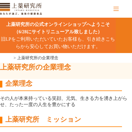
コ
ン
テ
ン
上薬研究所の公式オンラインショップへようこそ
ツ
（6/28にサイトリニューアル致しました）
へ
旧LPをご利用いただいていたお客様も、引き続きこち
ス
キ
らから安心してお買い物いただけます。
ッ
>
上薬研究所の企業理念
プ
上薬研究所の企業理念
企業理念
その人が本来持っている笑顔、元気、生きる力を湧き上がら
せ、たった一度の人生を豊かにする
上薬研究所 ミッション