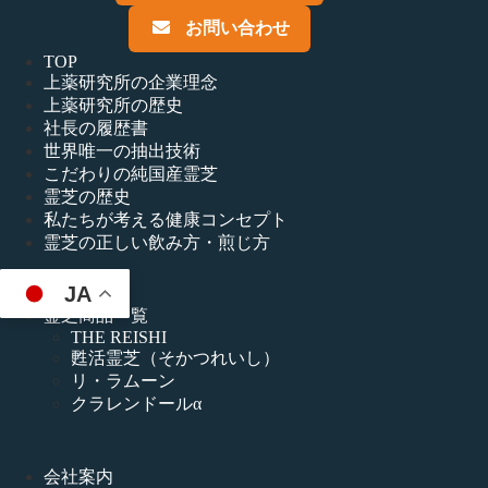
お問い合わせ
TOP
上薬研究所の企業理念
上薬研究所の歴史
社長の履歴書
世界唯一の抽出技術
こだわりの純国産霊芝
霊芝の歴史
私たちが考える健康コンセプト
霊芝の正しい飲み方・煎じ方
JA
霊芝商品一覧
THE REISHI
甦活霊芝（そかつれいし）
リ・ラムーン
クラレンドールα
会社案内