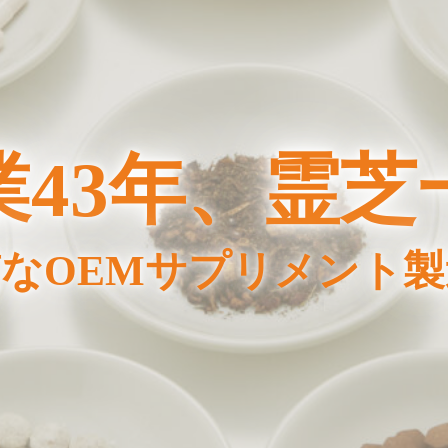
業43年、霊芝
なOEMサプリメント