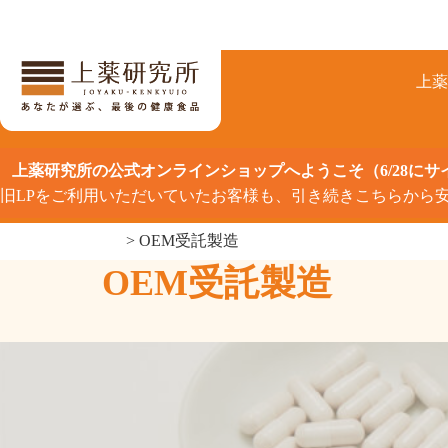
コ
ン
テ
ン
上
ツ
へ
ス
キ
上薬研究所の公式オンラインショップへようこそ（6/28に
ッ
旧LPをご利用いただいていたお客様も、引き続きこちらから
プ
>
OEM受託製造
OEM受託製造