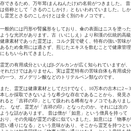
存できるため、万年茸(まんねんたけ)の名前がつきました。 昔
は俗称として「さるのこしかけ」ともいわれていました。しか
し霊芝とさるのこしかけとは全く別のキノコです。
一般的には円形や腎臓形をしており、傘の表面はニスを塗った
ような光沢があります。古（いにしえ）より和漢の伝統的高級
健康素材であった霊芝は、コルク質で硬く、特有の強い苦味が
あるため食用には適さず、煎じたエキスを飲むことで健康管理
にもちいられてきました。
霊芝の有用成分といえばβ-グルカンが広く知られていますが、
それだけではありません。実は霊芝特有の苦味自体も有用成分
の一つ、ガノデリン酸などのトリテルペン類なのです。
また、霊芝は健康素材としてだけでなく、10万本の古木に2～3
本しか採取できないような希少な存在であることから、発見さ
れると「吉祥の印」として扱われる稀有なキノコでもありまし
た。 なぜ、霊芝が「吉祥の印」となったのか。それには次の
ような話があります。 昔は僧が「如意」という僧具を持って
おり、その先端が霊芝の姿に似ていました。如意には「物事が
思い通りになる」という意味があり、そこから霊芝を持つとい