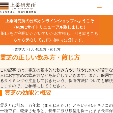
コ
ン
テ
ン
上薬研究所の公式オンラインショップへようこそ
ツ
（6/28にサイトリニューアル致しました）
へ
旧LPをご利用いただいていたお客様も、引き続きこち
ス
キ
らから安心してお買い物いただけます。
ッ
>
霊芝の正しい飲み方・煎じ方
プ
霊芝の正しい飲み方・煎じ方
この記事では、霊芝の基本的な飲み方や、味やにおいが苦手な
人におすすめの飲み方などを紹介していきます。また、服用す
るタイミングや注意しておきたい点、保管方法についても解説
しますので、ご参考にしてください。
霊芝の効能と概要
霊芝とは別名、万年茸（まんねんたけ）ともいわれるキノコの
一種です。乾燥させると、長年に渡り原型を保ったまま長年保