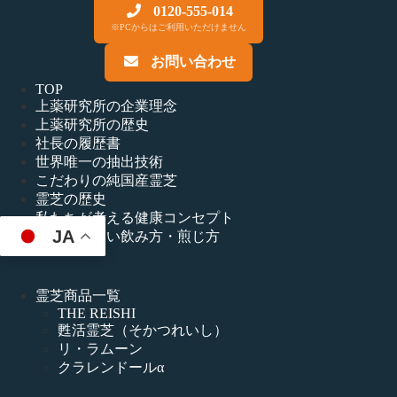
0120-555-014
※PCからはご利用いただけません
お問い合わせ
TOP
上薬研究所の企業理念
上薬研究所の歴史
社長の履歴書
世界唯一の抽出技術
こだわりの純国産霊芝
霊芝の歴史
私たちが考える健康コンセプト
JA
霊芝の正しい飲み方・煎じ方
霊芝商品一覧
THE REISHI
甦活霊芝（そかつれいし）
リ・ラムーン
クラレンドールα