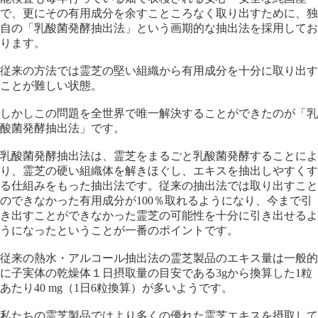
で、更にその有用成分を余すこところなく取り出すために、独
自の「乳酸菌発酵抽出法」という画期的な抽出法を採用してお
ります。
従来の方法では霊芝の堅い組織から有用成分を十分に取り出す
ことが難しい状態。
しかしこの問題を全世界で唯一解決することができたのが「乳
酸菌発酵抽出法」です。
乳酸菌発酵抽出法は、霊芝をまるごと乳酸菌発酵することによ
り、霊芝の硬い組織体を解きほぐし、エキスを抽出しやすくす
る仕組みをもった抽出法です。従来の抽出法では取り出すこと
のできなかった有用成分が100％取れるようになり、今まで引
き出すことができなかった霊芝の可能性を十分に引き出せるよ
うになったということが一番のポイントです。
従来の熱水・アルコール抽出法の霊芝製品のエキス量は一般的
に子実体の乾燥体１日摂取量の目安である3gから換算した1粒
あたり40 mg（1日6粒換算）が多いようです。
私たちの霊芝製品ではより多くの優れた霊芝エキスを摂取して