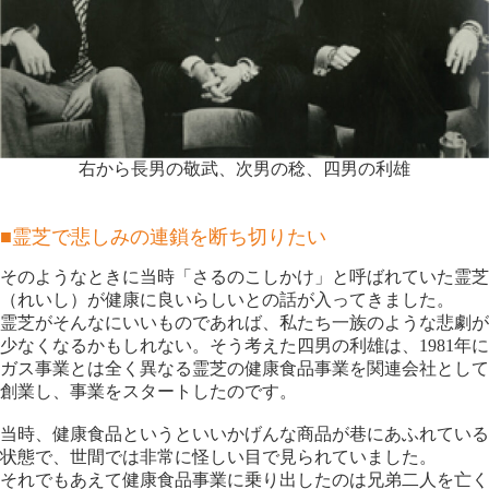
右から長男の敬武、次男の稔、四男の利雄
■霊芝で悲しみの連鎖を断ち切りたい
そのようなときに当時「さるのこしかけ」と呼ばれていた霊芝
（れいし）が健康に良いらしいとの話が入ってきました。
霊芝がそんなにいいものであれば、私たち一族のような悲劇が
少なくなるかもしれない。そう考えた四男の利雄は、1981年に
ガス事業とは全く異なる霊芝の健康食品事業を関連会社として
創業し、事業をスタートしたのです。
当時、健康食品というといいかげんな商品が巷にあふれている
状態で、世間では非常に怪しい目で見られていました。
それでもあえて健康食品事業に乗り出したのは兄弟二人を亡く