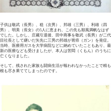
子供は敬武（長男）、稔（次男）、邦雄（三男）、利雄（四
男）、明美（長女）の5人に恵まれ、この先も順風満帆なはず
でした。しかし、庄藏引退後、田中商事を敬武（長男）が二代
目社長として継いだ矢先に三男の邦雄が胃癌（ガン）を発症。
当時、医療用ガスを大学病院などに納めていたこともあり、最
新の医療なども受けましたが、本人は苦悶（くもん）のうちに
亡くなりました。
そして、残された家族も闘病生活が報われなかったことで精も
根も尽き果ててしまったのです。