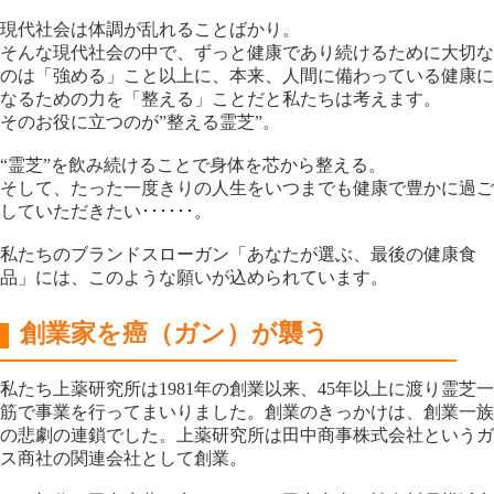
現代社会は体調が乱れることばかり。
そんな現代社会の中で、ずっと健康であり続けるために大切な
のは「強める」こと以上に、本来、人間に備わっている健康に
なるための力を「整える」ことだと私たちは考えます。
そのお役に立つのが”整える霊芝”。
“霊芝”を飲み続けることで身体を芯から整える。
そして、たった一度きりの人生をいつまでも健康で豊かに過ご
していただきたい･･････。
私たちのブランドスローガン「あなたが選ぶ、最後の健康食
品」には、このような願いが込められています。
創業家を癌（ガン）が襲う
私たち上薬研究所は1981年の創業以来、45年以上に渡り霊芝一
筋で事業を行ってまいりました。創業のきっかけは、創業一族
の悲劇の連鎖でした。上薬研究所は田中商事株式会社というガ
ス商社の関連会社として創業。