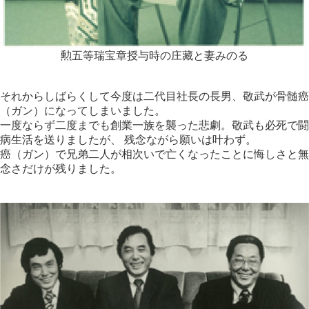
勲五等瑞宝章授与時の庄藏と妻みのる
それからしばらくして今度は二代目社長の長男、敬武が骨髄癌
（ガン）になってしまいました。
一度ならず二度までも創業一族を襲った悲劇。敬武も必死で闘
病生活を送りましたが、 残念ながら願いは叶わず。
癌（ガン）で兄弟二人が相次いで亡くなったことに悔しさと無
念さだけが残りました。