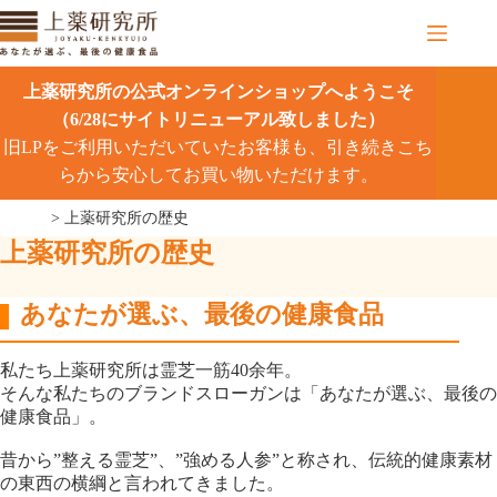
コ
ン
テ
ン
上薬研究所の公式オンラインショップへようこそ
ツ
（6/28にサイトリニューアル致しました）
へ
旧LPをご利用いただいていたお客様も、引き続きこち
ス
キ
らから安心してお買い物いただけます。
ッ
>
上薬研究所の歴史
プ
上薬研究所の歴史
あなたが選ぶ、最後の健康食品
私たち上薬研究所は霊芝一筋40余年。
そんな私たちのブランドスローガンは「あなたが選ぶ、最後の
健康食品」。
昔から”整える霊芝”、”強める人参”と称され、伝統的健康素材
の東西の横綱と言われてきました。