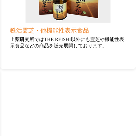
ク
甦活霊芝・他機能性表示食品
上薬研究所ではTHE REISHI以外にも霊芝や機能性表
示食品などの商品を販売展開しております。
カ
ラ
ム
リ
ン
ク