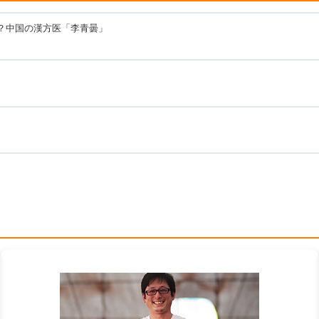
た？中国の漢方医「李青曇」
カ
ラ
ム
リ
ン