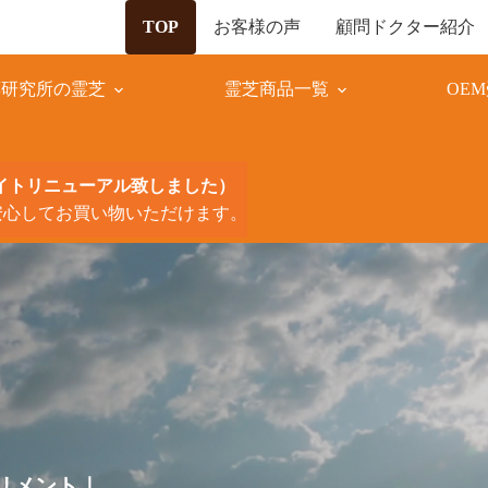
お客様の声
顧問ドクター紹介
TOP
薬研究所の霊芝
霊芝商品一覧
OE
サイトリニューアル致しました）
安心してお買い物いただけます。
リメント｜
リメント｜
リメント｜
リメント｜
リメント｜