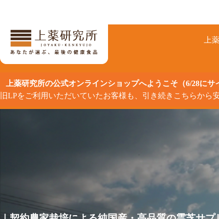
コ
ン
テ
ン
上
ツ
へ
ス
キ
上薬研究所の公式オンラインショップへようこそ（6/28に
ッ
旧LPをご利用いただいていたお客様も、引き続きこちらから
プ
｜契約農家栽培による純国産・高品質の霊芝サプ
｜契約農家栽培による純国産・高品質の霊芝サプ
｜契約農家栽培による純国産・高品質の霊芝サプ
｜契約農家栽培による純国産・高品質の霊芝サプ
｜契約農家栽培による純国産・高品質の霊芝サプ