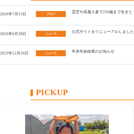
霊芝や高麗人参で256歳まで生き
2026年7月15日
ブログ
公式サイトをリニューアルしました
2026年6月28日
ニュース
年末年始休業のお知らせ
2025年12月20日
ニュース
PICKUP
カ
ラ
ム
リ
ン