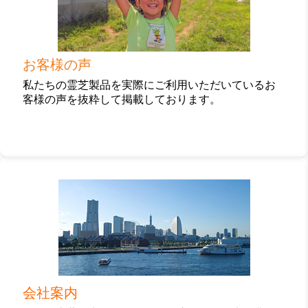
ク
お客様の声
私たちの霊芝製品を実際にご利用いただいているお
客様の声を抜粋して掲載しております。
カ
ラ
ム
リ
ン
ク
会社案内