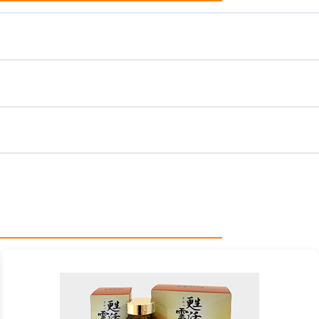
カ
ラ
ム
リ
ン